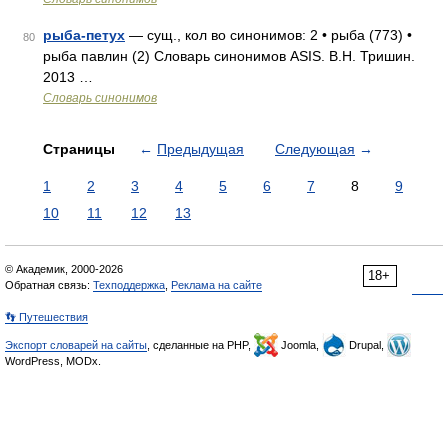
рыба-петух
— сущ., кол во синонимов: 2 • рыба (773) •
80
рыба павлин (2) Словарь синонимов ASIS. В.Н. Тришин.
2013 …
Словарь синонимов
Страницы
←
Предыдущая
Следующая
→
1
2
3
4
5
6
7
8
9
10
11
12
13
© Академик, 2000-2026
18+
Обратная связь:
Техподдержка
,
Реклама на сайте
👣 Путешествия
Экспорт словарей на сайты
, сделанные на PHP,
Joomla,
Drupal,
WordPress, MODx.